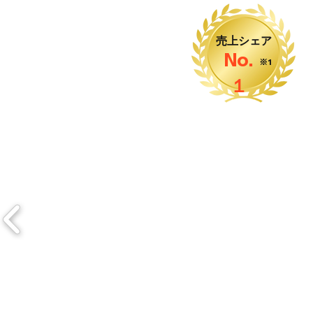
売上シェア
No.
※1
１