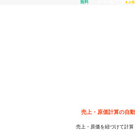
​メールで資
無料
​売上・原価計算の自
​売上・原価を紐づけて計算